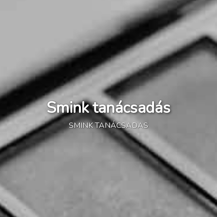
Smink tanácsadás
SMINK TANÁCSADAS