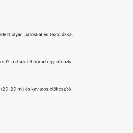
zt olyan illatokkal és textúrákkal,
őröd? Töltsük fel bőröd egy intenzív
 (20-20 ml) és kaviáros előkészítő