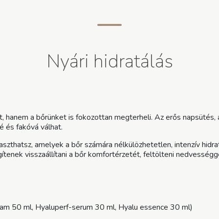
Nyári hidratálás
, hanem a bőrünket is fokozottan megterheli. Az erős napsütés, 
é és fakóvá válhat.
aszthatsz, amelyek a bőr számára nélkülözhetetlen, intenzív hidra
enek visszaállítani a bőr komfortérzetét, feltölteni nedvességgel
ream 50 ml, Hyaluperf-serum 30 ml, Hyalu essence 30 ml)