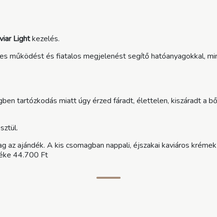
viar Light
kezelés.
es működést és fiatalos megjelenést segítő hatóanyagokkal, minde
gben tartózkodás miatt úgy érzed fáradt, élettelen, kiszáradt a b
sztül.
g az ajándék. A kis csomagban nappali, éjszakai kaviáros krémek
téke 44.700 Ft